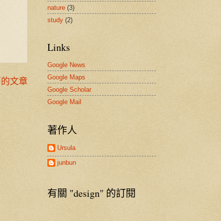
nature
(3)
study
(2)
Links
Google News
Google Maps
舊的文章
Google Scholar
Google Mail
著作人
Ursula
junbun
有關 "design" 的訂閱