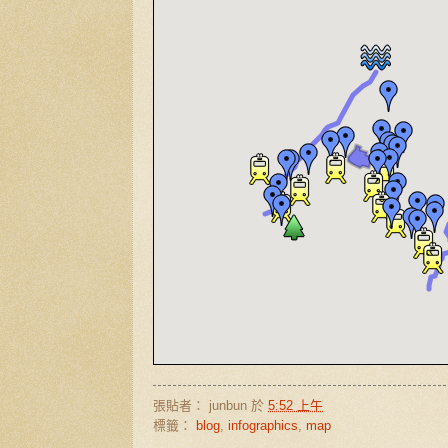
張貼者：
junbun
於
5:52 上午
標籤：
blog
,
infographics
,
map