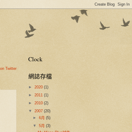
Clock
on Twitter
網誌存檔
►
2020
(1)
►
2011
(1)
►
2010
(2)
▼
2007
(20)
►
6月
(5)
▼
5月
(3)