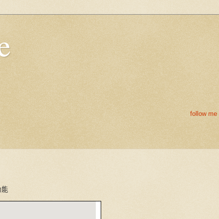
e
follow me 
功能