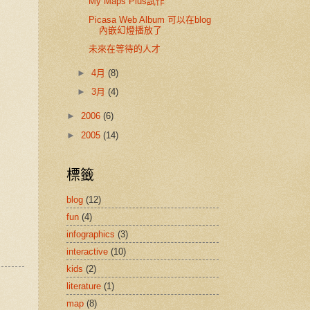
My Maps Plus試作
Picasa Web Album 可以在blog
內嵌幻燈播放了
未來在等待的人才
►
4月
(8)
►
3月
(4)
►
2006
(6)
►
2005
(14)
標籤
blog
(12)
fun
(4)
infographics
(3)
interactive
(10)
kids
(2)
literature
(1)
map
(8)