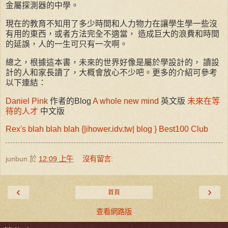
金屬探測器的中學。
現在的教育不知用了多少時間和人力物力在讓學生學一些沒
有用的東西，或者方法完全不適當， 造成巨大的浪費和時間
的延誤，人的一生可只有一次啊。
總之，根據這本書，未來的世界好像是屬於學設計的， 讀設
計的人和家長讀了，大概會放心不少吧。更多的介紹可參考
以下連結：
Daniel Pink
作者的Blog
A whole new mind
英文版
未來在等
待的人才
中文版
Rex's blah blah blah
{|ihower.idv.tw| blog }
Best100 Club
junbun
於
12:09 上午
沒有留言:
‹
›
首頁
查看網路版