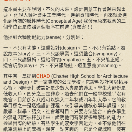
這本書主要在說明，不久的未來，設計創意工作會越來越重
要， 他說人類社會由工業時代，進到資訊時代，再來就要進
化到所謂的感性時代(Conceptual Age) 我發現原來我念的三
個學位正是依照這個順序在前進 (真厲害！)
他提到六種關鍵能力(sense)，分別是：
一、不只有功能，還重設計(design)。 二、不只有論點，還
說故事(story)。 三、不只談專業，還須整合(symphony)。
四、不只講邏輯，還給關懷(empathy)。 五、不只能正經，
還會玩樂(play)。 六、不只顧賺錢，還重意義(meaning)。
其中有一章提到
CHAD
(Charter High School for Architecture
and Design)，是一家費城的公立學校，它證明設計可以拓展
心智，同時更打破設計是少數人專屬的迷思。學生大部份是
低收入戶，四分之三是非裔，過去他們在一般學校幾乎沒有
機會，目前卻有八成可以進入二年制或四年制大學。它的教
學目標之一是透過設計課程，來引導其他核心學科課程，如
數學、科學、語文、社會等科目。只要方法適合，許多學生
的潛能因而被釋放出來，證明他們有學習多種學科的能力。
透過實際的經驗，有些學生的感受學習能力，並不像他們在
紙筆測驗上的笨拙。還有一點有趣的，它是全費城唯一沒有