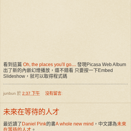
看到這篇
Oh, the places you'll go....
發現Picasa Web Album
出了新的內嵌幻燈播放，還不錯看 只要按一下Embed
Slideshow，就可以取得程式碼
junbun
於
2:37 下午
沒有留言:
未來在等待的人才
最近讀了
Daniel Pink
的書
A whole new mind
，中文譯為
未來
在等待的人才
。