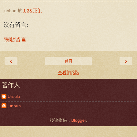
junbun
於
1:33 下午
沒有留言:
張貼留言
‹
›
首頁
查看網路版
著作人
Ursula
junbun
技術提供：
Blogger
.